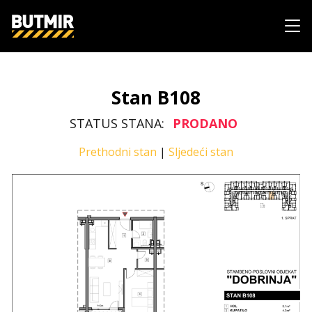
Stan B108
STATUS STANA:
PRODANO
Prethodni stan
|
Sljedeći stan