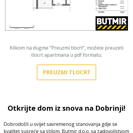
Klikom na dugme “Preuzmi tlocrt”, možete preuzeti
tlocrt apartmana u pdf formatu.
PREUZMI TLOCRT
Otkrijte dom iz snova na Dobrinji!
Dobrodošli u svijet savremenog stanovanja gdje se
kvalitet susreće sa stilom. Butmir d.o.o. sa zadovoljstvom