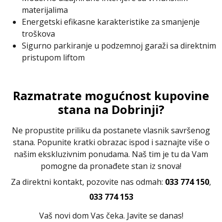
materijalima
Energetski efikasne karakteristike za smanjenje
troškova
Sigurno parkiranje u podzemnoj garaži sa direktnim
pristupom liftom
Razmatrate mogućnost kupovine
stana na Dobrinji?
Ne propustite priliku da postanete vlasnik savršenog
stana. Popunite kratki obrazac ispod i saznajte više o
našim ekskluzivnim ponudama. Naš tim je tu da Vam
pomogne da pronađete stan iz snova!
Za direktni kontakt, pozovite nas odmah:
033 774 150
,
033 774 153
Vaš novi dom Vas čeka. Javite se danas!