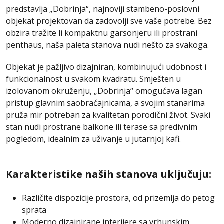
predstavlja „Dobrinja“, najnoviji stambeno-poslovni
objekat projektovan da zadovolji sve vaše potrebe. Bez
obzira tražite li kompaktnu garsonjeru ili prostrani
penthaus, naša paleta stanova nudi nešto za svakoga.
Objekat je pažljivo dizajniran, kombinujući udobnost i
funkcionalnost u svakom kvadratu. Smješten u
izolovanom okruženju, „Dobrinja“ omogućava lagan
pristup glavnim saobraćajnicama, a svojim stanarima
pruža mir potreban za kvalitetan porodični život. Svaki
stan nudi prostrane balkone ili terase sa predivnim
pogledom, idealnim za uživanje u jutarnjoj kafi.
Karakteristike naših stanova uključuju:
Različite dispozicije prostora, od prizemlja do petog
sprata
Moderno dizajnirane interijere sa vrhunskim